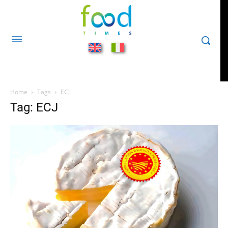
Home
Tags
ECJ
Tag: ECJ