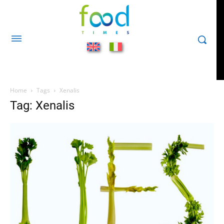
Home
Tags
Xenalis
Tag: Xenalis